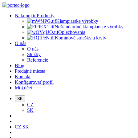
Nakupuj tu
Produkty
Klampiarske výrobky
Neštandardné klampiarske výrobky
Oplechovania
Komínové striešky a kryty
O nás
O nás
Služby
Referencie
Blog
Predajné miesta
Kontakt
Konfigurovať profil
Môj účet
SK
CZ
SK
CZ
SK