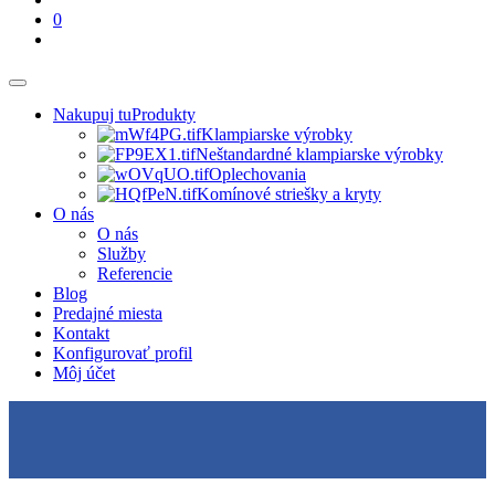
0
Nakupuj tu
Produkty
Klampiarske výrobky
Neštandardné klampiarske výrobky
Oplechovania
Komínové striešky a kryty
O nás
O nás
Služby
Referencie
Blog
Predajné miesta
Kontakt
Konfigurovať profil
Môj účet